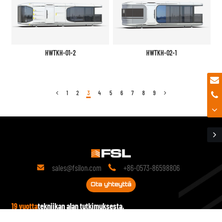
HWTKH-01-2
HWTKH-02-1
1
2
3
4
5
6
7
8
9
sales@fsilon.com
+86-0573-86598806


Ota yhteyttä
19 vuotta
tekniikan alan tutkimuksesta.
Perustamisestaan lähtien se on sitoutunut esivalmistettuihin