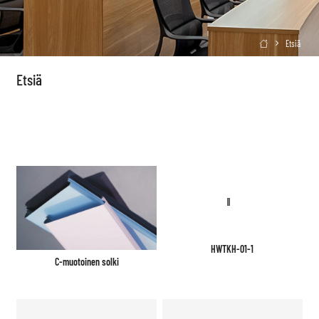
Etsiä

Etsiä
HWTKH-01-1
C-muotoinen solki