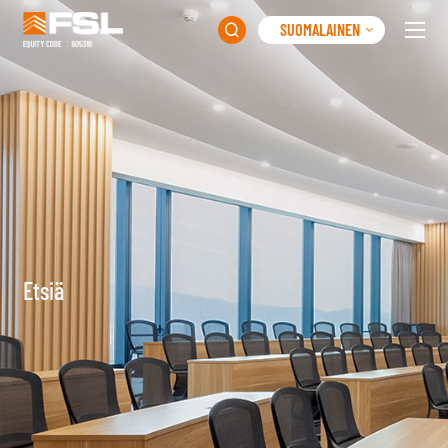
SUOMALAINEN

Etsiä